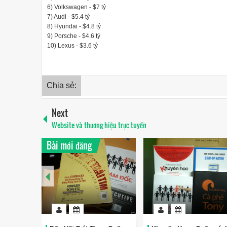
6) Volkswagen - $7 tỷ
7) Audi - $5.4 tỷ
8) Hyundai - $4.8 tỷ
9) Porsche - $4.6 tỷ
10) Lexus - $3.6 tỷ
Chia sẻ:
Next
Website và thương hiệu trực tuyến
Bài mới đăng