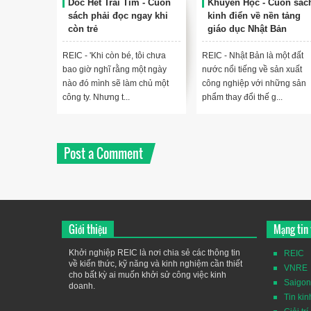
Dốc Hết Trái Tim - Cuốn
Khuyến Học - Cuốn sác
sách phải đọc ngay khi
kinh điển về nền tảng
còn trẻ
giáo dục Nhật Bản
REIC - 'Khi còn bé, tôi chưa
REIC - Nhật Bản là một đất
bao giờ nghĩ rằng một ngày
nước nổi tiếng về sản xuất
nào đó mình sẽ làm chủ một
công nghiệp với những sản
công ty. Nhưng t...
phẩm thay đổi thế g...
Post a Comment
Giới thiệu
Mạng tin 
Khởi nghiệp REIC là nơi chia sẻ các thông tin
REIC
về kiến thức, kỹ năng và kinh nghiệm cần thiết
VNRE
cho bất kỳ ai muốn khởi sử công việc kinh
Saigon
doanh.
Tin kin