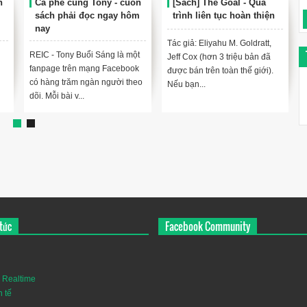
h
Cà phê cùng Tony - cuốn
[Sách] The Goal - Quá
sách phải đọc ngay hôm
trình liên tục hoàn thiện
nay
Tác giả: Eliyahu M. Goldratt,
REIC - Tony Buổi Sáng là một
Jeff Cox (hơn 3 triệu bản đã
fanpage trên mạng Facebook
được bán trên toàn thế giới).
có hàng trăm ngàn người theo
Nếu bạn...
dõi. Mỗi bài v...
tức
Facebook Community
 Realtime
h tế