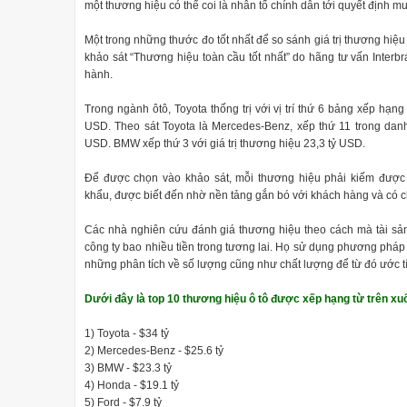
một thương hiệu có thể coi là nhân tố chính dẫn tới quyết định m
Một trong những thước đo tốt nhất để so sánh giá trị thương hiệu
khảo sát “Thương hiệu toàn cầu tốt nhất” do hãng tư vấn Interb
hành.
Trong ngành ôtô, Toyota thống trị với vị trí thứ 6 bảng xếp hạng 
USD. Theo sát Toyota là Mercedes-Benz, xếp thứ 11 trong danh 
USD. BMW xếp thứ 3 với giá trị thương hiệu 23,3 tỷ USD.
Để được chọn vào khảo sát, mỗi thương hiệu phải kiếm được í
khẩu, được biết đến nhờ nền tảng gắn bó với khách hàng và có c
Các nhà nghiên cứu đánh giá thương hiệu theo cách mà tài sản
công ty bao nhiều tiền trong tương lai. Họ sử dụng phương pháp k
những phân tích về số lượng cũng như chất lượng để từ đó ước tí
Dưới đây là top 10 thương hiệu ô tô được xếp hạng từ trên xuố
1) Toyota - $34 tỷ
2) Mercedes-Benz - $25.6 tỷ
3) BMW - $23.3 tỷ
4) Honda - $19.1 tỷ
5) Ford - $7.9 tỷ