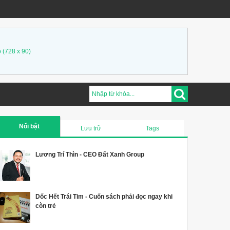
 (728 x 90)
Nổi bật
Lưu trữ
Tags
Lương Trí Thìn - CEO Đất Xanh Group
Dốc Hết Trái Tim - Cuốn sách phải đọc ngay khi
còn trẻ