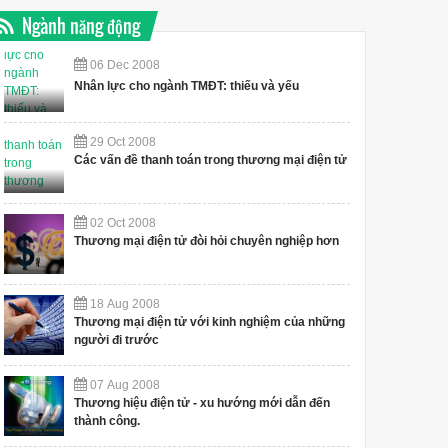
Ngành năng động
06
Dec
2008
Nhân lực cho ngành TMĐT: thiếu và yếu
29
Oct
2008
Các vấn đề thanh toán trong thương mại điện tử
02
Oct
2008
Thương mại điện tử đòi hỏi chuyên nghiệp hơn
18
Aug
2008
Thương mại điện tử với kinh nghiệm của những
người đi trước
07
Aug
2008
Thương hiệu điện tử - xu hướng mới dẫn đến
thành công.