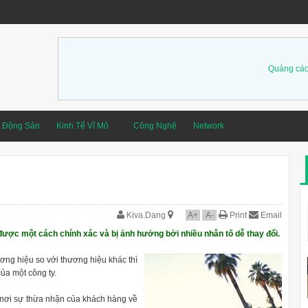
Quảng cáo
t Động Sản
Kinh Tế Vĩ Mô
Công Nghệ
Network
Kiva.Dang
A
+
A
-
Print
Email
 được một cách chính xác và bị ảnh hưởng bởi nhiều nhân tố dễ thay đổi.
ơng hiệu so với thương hiệu khác thì
của một công ty.
 nơi sự thừa nhận của khách hàng về