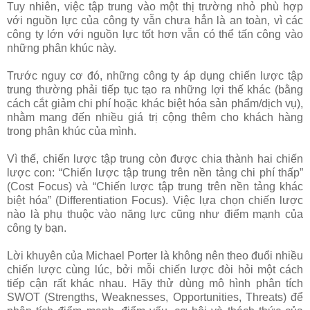
Tuy nhiên, việc tập trung vào một thị trường nhỏ phù hợp
với nguồn lực của công ty vẫn chưa hẳn là an toàn, vì các
công ty lớn với nguồn lực tốt hơn vẫn có thể tấn công vào
những phân khúc này.
Trước nguy cơ đó, những công ty áp dụng chiến lược tập
trung thường phải tiếp tục tạo ra những lợi thế khác (bằng
cách cắt giảm chi phí hoặc khác biệt hóa sản phẩm/dịch vụ),
nhằm mang đến nhiều giá trị cộng thêm cho khách hàng
trong phân khúc của mình.
Vì thế, chiến lược tập trung còn được chia thành hai chiến
lược con: “Chiến lược tập trung trên nền tảng chi phí thấp”
(Cost Focus) và “Chiến lược tập trung trên nền tảng khác
biệt hóa” (Differentiation Focus). Việc lựa chọn chiến lược
nào là phụ thuộc vào năng lực cũng như điểm mạnh của
công ty bạn.
Lời khuyên của Michael Porter là không nên theo đuổi nhiều
chiến lược cùng lúc, bởi mỗi chiến lược đòi hỏi một cách
tiếp cận rất khác nhau. Hãy thử dùng mô hình phân tích
SWOT (Strengths, Weaknesses, Opportunities, Threats) để