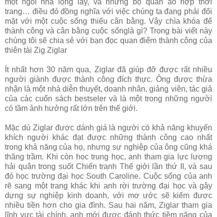
một ngôi nhà lộng lẫy, và những bộ quần áo hợp thời
trang… điều đó đồng nghĩa với việc chúng ta đang phải đối
mặt với một cuộc sống thiếu cân bằng. Vậy chìa khóa để
thành công và cân bằng cuộc sốnglà gì? Trong bài viết này
chúng tôi sẽ chia sẻ với bạn đọc quan điểm thành công của
thiên tài Zig Ziglar
Ít nhất hơn 30 năm qua, Ziglar đã giúp đỡ được rất nhiều
người giành được thành công đích thực. Ông được thừa
nhận là một nhà diễn thuyết, doanh nhân, giảng viên, tác giả
của các cuốn sách bestseler và là một trong những người
có tầm ảnh hưởng rất lớn trên thế giới.
Mặc dù Ziglar được dánh giá là người có khả năng khuyến
khích người khác đạt được những thành công cao nhất
trong khả năng của họ, nhưng sự nghiệp của ông cũng khá
thăng trầm. Khi còn học trung học, anh tham gia lực lượng
hải quân trong suốt Chiến tranh Thế giới lần thứ II, và sau
đó học trường đại học South Caroline. Cuộc sống của anh
rẽ sang một trang khác khi anh rời trường đại học và gây
dựng sự nghiệp kinh doanh, với mơ ước sẽ kiếm được
nhiều tiền hơn cho gia đình. Sau hai năm, Ziglar tham gia
lĩnh vực tài chính, anh mới được đánh thức tiềm năng của