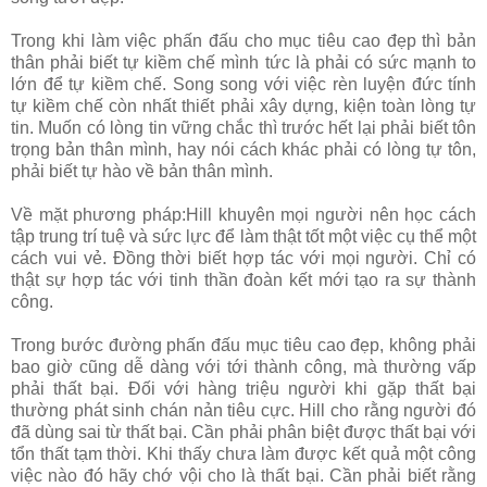
Trong khi làm việc phấn đấu cho mục tiêu cao đẹp thì bản
thân phải biết tự kiềm chế mình tức là phải có sức mạnh to
lớn để tự kiềm chế. Song song với việc rèn luyện đức tính
tự kiềm chế còn nhất thiết phải xây dựng, kiện toàn lòng tự
tin. Muốn có lòng tin vững chắc thì trước hết lại phải biết tôn
trọng bản thân mình, hay nói cách khác phải có lòng tự tôn,
phải biết tự hào về bản thân mình.
Về mặt phương pháp:Hill khuyên mọi người nên học cách
tập trung trí tuệ và sức lực để làm thật tốt một việc cụ thể một
cách vui vẻ. Đồng thời biết hợp tác với mọi người. Chỉ có
thật sự hợp tác với tinh thần đoàn kết mới tạo ra sự thành
công.
Trong bước đường phấn đấu mục tiêu cao đẹp, không phải
bao giờ cũng dễ dàng với tới thành công, mà thường vấp
phải thất bại. Đối với hàng triệu người khi gặp thất bại
thường phát sinh chán nản tiêu cực. Hill cho rằng người đó
đã dùng sai từ thất bại. Cần phải phân biệt được thất bại với
tổn thất tạm thời. Khi thấy chưa làm được kết quả một công
việc nào đó hãy chớ vội cho là thất bại. Cần phải biết rằng