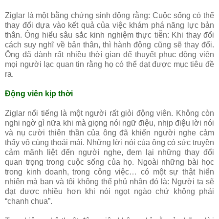
Ziglar là một bằng chứng sinh động rằng: Cuộc sống có thể
thay đổi dựa vào kết quả của việc khám phá năng lực bản
thân. Ông hiểu sâu sắc kinh nghiệm thực tiễn: Khi thay đổi
cách suy nghĩ về bản thân, thì hành động cũng sẽ thay đổi.
Ông đã dành rất nhiều thời gian để thuyết phục động viên
mọi người lạc quan tin rằng họ có thể dạt được mục tiêu đề
ra.
Động viên kịp thời
Ziglar nổi tiếng là một người rất giỏi động viên. Không còn
nghi ngờ gì nữa khi mà giọng nói ngữ điệu, nhịp điệu lời nói
và nụ cười thiên thần của ông đã khiến người nghe cảm
thấy vô cùng thoải mái. Những lời nói của ông có sức truyền
cảm mãnh liệt đến người nghe, đem lại những thay đổi
quan trọng trong cuộc sống của họ. Ngoài những bài học
trong kinh doanh, trong công việc… có một sự thật hiển
nhiên mà bạn và tôi không thể phủ nhận đó là: Người ta sẽ
đạt được nhiều hơn khi nói ngọt ngào chứ không phải
“chanh chua”.