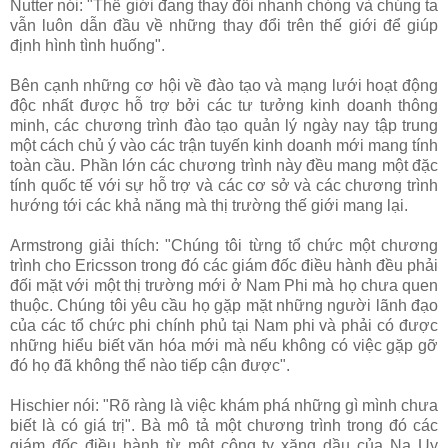
Nutter nói: "Thế giới đang thay đổi nhanh chóng và chúng ta
vẫn luôn dẫn đầu về những thay đổi trên thế giới để giúp
định hình tình huống".
Bên cạnh những cơ hội về đào tạo và mạng lưới hoạt động
độc nhất được hỗ trợ bởi các tư tưởng kinh doanh thông
minh, các chương trình đào tạo quản lý ngày nay tập trung
một cách chủ ý vào các trận tuyến kinh doanh mới mang tính
toàn cầu. Phần lớn các chương trình này đều mang một đặc
tính quốc tế với sự hỗ trợ và các cơ sở và các chương trình
hướng tới các khả năng mà thị trường thế giới mang lại.
Armstrong giải thích: "Chúng tôi từng tổ chức một chương
trình cho Ericsson trong đó các giám đốc điều hành đều phải
đối mặt với một thị trường mới ở Nam Phi mà họ chưa quen
thuộc. Chúng tôi yêu cầu họ gặp mặt những người lãnh đạo
của các tổ chức phi chính phủ tại Nam phi và phải có được
những hiểu biết văn hóa mới mà nếu không có việc gặp gỡ
đó họ đã không thể nào tiếp cận được".
Hischier nói: "Rõ ràng là việc khám phá những gì mình chưa
biết là có giá trị". Bà mô tả một chương trình trong đó các
giám đốc điều hành từ một công ty xăng dầu của Na Uy