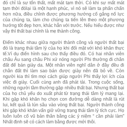
đó chỉ là sự tổn thất, mất mát tạm thời. Có khi sự mất mát
tạm thời đólại là một hạnh phúc, vì nó sẽ làm ta phấn chấn
hơn nữa, điều chỉnh được phương hướng cố gắng nổ lực
của chúng ta, làm cho chúng ta tiến lên theo một phương
hướng tốt đẹp hơn, khác hẳn với trước. Nếu hiểu được như
vậy thì thất bại chính là mẹ thành công.
Điểm khác nhau giữa người thành công và người thất bại
đó là trạng thái tâm lý của họ khi đối mặt với khó khăn thực
tế.Ví dụ điển hình sau cho thấy điều đó. Có hai nhân viên
châu Âu sang châu Phi xứ nóng người Phi thường đi chân
đất để bán giày da. Một nhân viên nghĩ dân ở đây đều đi
chân đất thì làm sao bán được giày nên đã bỏ về. Còn
người kia thì tìm mọi cách giúp người Phi thấy lợi ích của
việc đi giày. Cuối cùng anh đã phát tài. Trong cuộc sống,
những người tầm thường gặp nhiều thất bại. Nhưng thất bại
của họ chủ yếu do xuất phát từ trạng thái tâm lý mang lại.
Khi gặp khó khăn họ chọn con đường dễ dàng nhất là rút
lui, kết quả là lún sâu vào vòng thất bại. Người thành công
khi gặp khó khăn vẩn giữ vững trạng thái tâm lý tích cực. Họ
luôn luôn cổ vũ bản thân bằng các ý niệm “ cần phải làm”
Nhất định sẽ có cách làm bằng được mới thôi.