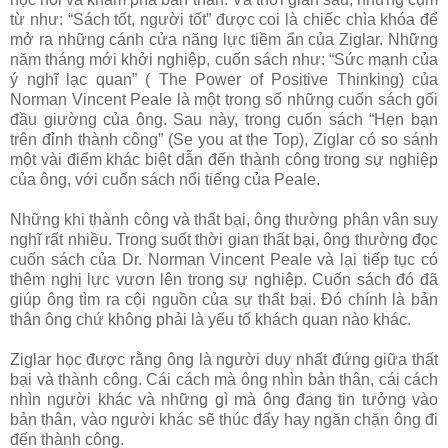
từ như: “Sách tốt, người tốt” được coi là chiếc chìa khóa để
mở ra những cánh cửa năng lực tiềm ẩn của Ziglar. Những
năm tháng mới khởi nghiệp, cuốn sách như: “Sức mạnh của
ý nghĩ lạc quan” ( The Power of Positive Thinking) của
Norman Vincent Peale là một trong số những cuốn sách gối
đầu giường của ông. Sau này, trong cuốn sách “Hẹn bạn
trên đỉnh thành công” (Se you at the Top), Ziglar có so sánh
một vài điểm khác biệt dẫn đến thành công trong sự nghiệp
của ông, với cuốn sách nổi tiếng của Peale.
Những khi thành công và thất bại, ông thường phân vân suy
nghĩ rất nhiều. Trong suốt thời gian thất bại, ông thường đọc
cuốn sách của Dr. Norman Vincent Peale và lại tiếp tục có
thêm nghị lực vươn lên trong sự nghiệp. Cuốn sách đó đã
giúp ông tìm ra cội nguồn của sự thất bại. Đó chính là bản
thân ông chứ không phải là yếu tố khách quan nào khác.
Ziglar học được rằng ông là người duy nhất đứng giữa thất
bại và thành công. Cái cách mà ông nhìn bản thân, cái cách
nhìn người khác và những gì mà ông đang tin tưởng vào
bản thân, vào người khác sẽ thúc đẩy hay ngăn chặn ông đi
đến thành công.