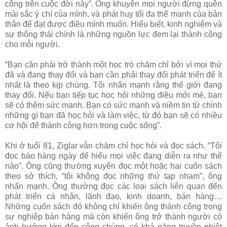
công trên cuộc đời này”. Ông khuyên mọi người đừng quên
mài sắc ý chí của mình, và phát huy tối đa thế mạnh của bản
thân để đạt được điều mình muốn. Hiểu biết, kinh nghiệm và
sự thông thái chính là những nguồn lực đem lại thành công
cho mỗi người.
“Bạn cần phải trở thành một học trò chăm chỉ bởi vì mọi thứ
đã và đang thay đổi và bạn cần phải thay đổi phát triển để ít
nhất là theo kịp chúng. Tôi nhấn mạnh rằng thế giới đang
thay đổi. Nếu bạn tiếp tục học hỏi những điều mới mẻ, bạn
sẽ có thêm sức mạnh. Bạn có sức mạnh và niềm tin từ chính
những gì bạn đã học hỏi và làm việc, từ đó bạn sẽ có nhiều
cơ hội để thành công hơn trong cuộc sống”.
Khi ở tuổi 81, Ziglar vẫn chăm chỉ học hỏi và đọc sách. “Tôi
đọc báo hàng ngày để hiểu mọi việc đang diễn ra như thế
nào”. Ông cũng thường xuyên đọc một hoặc hai cuốn sách
theo sở thích, “tôi không đọc những thứ tạp nham”, ông
nhấn mạnh. Ông thường đọc các loại sách liên quan đến
phát triển cá nhân, lãnh đạo, kinh doanh, bán hàng…
Những cuốn sách đó không chỉ khiến ông thành công trong
sự nghiệp bán hàng mà còn khiến ông trở thành người có
ảnh hưởng lớn đến công chúng, có khả năng truyền nhiệt