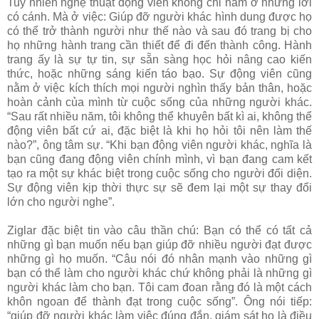
Tuy nhiên nghệ thuật động viên không chỉ nằm ở những lời
có cánh. Mà ở việc: Giúp đỡ người khác hình dung được họ
có thể trở thành người như thế nào và sau đó trang bị cho
họ những hành trang cần thiết để đi đến thành công. Hành
trang ấy là sự tự tin, sự sẵn sàng học hỏi nâng cao kiến
thức, hoặc những sáng kiến táo bạo. Sự động viên cũng
nằm ở việc kích thích mọi người nghìn thấy bản thân, hoặc
hoàn cảnh của mình từ cuộc sống của những người khác.
“Sau rất nhiều năm, tôi không thể khuyên bất kì ai, không thể
động viên bất cứ ai, đặc biệt là khi họ hỏi tôi nên làm thế
nào?”, ông tâm sự. “Khi bạn động viên người khác, nghĩa là
bạn cũng đang động viên chính mình, vì bạn đang cam kết
tạo ra một sự khác biệt trong cuộc sống cho người đối diện.
Sự động viên kịp thời thực sự sẽ đem lại một sự thay đổi
lớn cho người nghe”.
Ziglar đặc biệt tin vào câu thần chú: Bạn có thể có tất cả
những gì bạn muốn nếu bạn giúp đỡ nhiều người đạt được
những gì họ muốn. “Câu nói đó nhân mạnh vào những gì
bạn có thể làm cho người khác chứ không phải là những gì
người khác làm cho bạn. Tôi cam đoan rằng đó là một cách
khôn ngoan để thành đạt trong cuộc sống”. Ông nói tiếp:
“giúp đỡ người khác làm việc đúng đắn, giám sát họ là điều