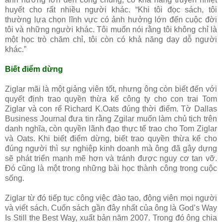
huyết cho rất nhiều người khác. “Khi tôi đọc sách, tôi
thường lựa chọn lĩnh vực có ảnh hưởng lớn đến cuộc đời
tôi và những người khác. Tôi muốn nói rằng tôi không chỉ là
một học trò chăm chỉ, tôi còn có khả năng dạy dỗ người
khác.”
Biết điểm dừng
Ziglar mãi là một giảng viên tốt, nhưng ông còn biết đến với
quyết định trao quyền thừa kế công ty cho con trai Tom
Ziglar và con rể Richard K.Oats đúng thời điểm. Tờ Dallas
Business Journal đưa tin rằng Zgilar muốn làm chủ tịch trên
danh nghĩa, còn quyền lãnh đạo thực tế trao cho Tom Ziglar
và Oats. Khi biết điểm dừng, biết trao quyền thừa kế cho
đúng người thì sự nghiệp kinh doanh mà ông đã gây dựng
sẽ phát triển mạnh mẽ hơn và tránh được nguy cơ tan vỡ.
Đó cũng là một trong những bài học thành công trong cuộc
sống.
Ziglar từ đó tiếp tục công việc đào tạo, động viên mọi người
và viết sách. Cuốn sách gần đây nhất của ông là God’s Way
Is Still the Best Way, xuất bản năm 2007. Trong đó ông chia