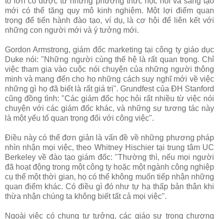
to lớn có được từ những phương thức học hỏi và sáng tạo
mới có thể tăng quy mô kinh nghiệm. Một lợi điểm quan
trọng để tiến hành đào tạo, ví dụ, là cơ hội để liên kết với
những con người mới và ý tưởng mới.
Gordon Armstrong, giám đốc marketing tại công ty giáo dục
Duke nói: "Những người cùng thế hệ là rất quan trọng. Chỉ
việc tham gia vào cuộc nói chuyện của những người thông
minh và mang đến cho họ những cách suy nghĩ mới về việc
những gì họ đã biết là rất giá trị". Grundfest của ĐH Stanford
cũng đồng tình: "Các giám đốc học hỏi rất nhiều từ việc nói
chuyện với các giám đốc khác, và những sự tương tác này
là một yếu tố quan trọng đối với công việc".
Điều này có thể đơn giản là vấn đề về những phương pháp
nhìn nhận mọi việc, theo Whitney Hischier tại trung tâm UC
Berkeley về đào tạo giám đốc: "Thường thì, nếu mọi người
đã hoạt động trong một công ty hoặc một ngành công nghiệp
cụ thể một thời gian, họ có thể không muốn tiếp nhận những
quan điểm khác. Có điều gì đó như tự hạ thấp bản thân khi
thừa nhận chúng ta không biết tất cả mọi việc".
Ngoài việc có chung tư tưởng, các giáo sư trong chương