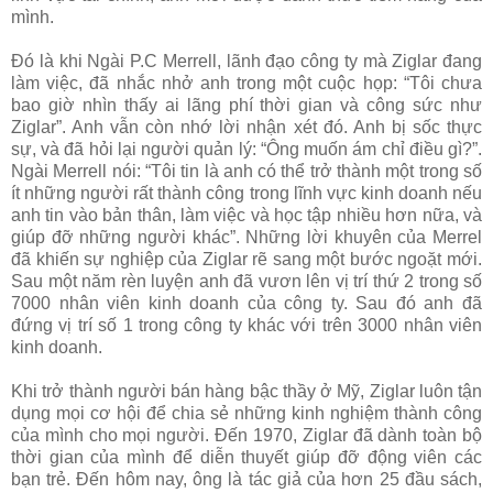
mình.
Đó là khi Ngài P.C Merrell, lãnh đạo công ty mà Ziglar đang
làm việc, đã nhắc nhở anh trong một cuộc họp: “Tôi chưa
bao giờ nhìn thấy ai lãng phí thời gian và công sức như
Ziglar”. Anh vẫn còn nhớ lời nhận xét đó. Anh bị sốc thực
sự, và đã hỏi lại người quản lý: “Ông muốn ám chỉ điều gì?”.
Ngài Merrell nói: “Tôi tin là anh có thể trở thành một trong số
ít những người rất thành công trong lĩnh vực kinh doanh nếu
anh tin vào bản thân, làm việc và học tập nhiều hơn nữa, và
giúp đỡ những người khác”. Những lời khuyên của Merrel
đã khiến sự nghiệp của Ziglar rẽ sang một bước ngoặt mới.
Sau một năm rèn luyện anh đã vươn lên vị trí thứ 2 trong số
7000 nhân viên kinh doanh của công ty. Sau đó anh đã
đứng vị trí số 1 trong công ty khác với trên 3000 nhân viên
kinh doanh.
Khi trở thành người bán hàng bậc thầy ở Mỹ, Ziglar luôn tận
dụng mọi cơ hội để chia sẻ những kinh nghiệm thành công
của mình cho mọi người. Đến 1970, Ziglar đã dành toàn bộ
thời gian của mình để diễn thuyết giúp đỡ động viên các
bạn trẻ. Đến hôm nay, ông là tác giả của hơn 25 đầu sách,