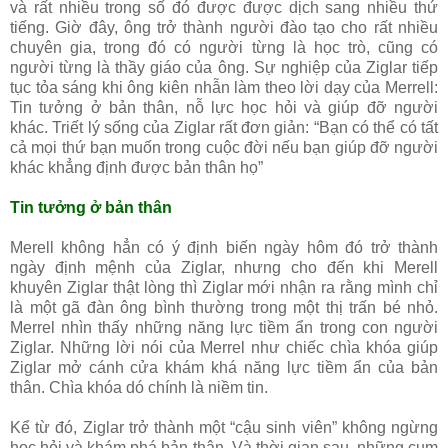
và rất nhiều trong số đó được được dịch sang nhiều thứ
tiếng. Giờ đây, ông trở thành người đào tạo cho rất nhiều
chuyên gia, trong đó có người từng là học trò, cũng có
người từng là thầy giáo của ông. Sự nghiệp của Ziglar tiếp
tục tỏa sáng khi ông kiên nhẫn làm theo lời dạy của Merrell:
Tin tưởng ở bản thân, nỗ lực học hỏi và giúp đỡ người
khác. Triết lý sống của Ziglar rất đơn giản: “Bạn có thể có tất
cả mọi thứ bạn muốn trong cuộc đời nếu bạn giúp đỡ người
khác khẳng định được bản thân họ”
Tin tưởng ở bản thân
Merell không hẳn có ý định biến ngày hôm đó trở thành
ngày định mệnh của Ziglar, nhưng cho đến khi Merell
khuyên Ziglar thật lòng thì Ziglar mới nhận ra rằng mình chỉ
là một gã đàn ông bình thường trong một thị trấn bé nhỏ.
Merrel nhìn thấy những năng lực tiềm ẩn trong con người
Ziglar. Những lời nói của Merrel như chiếc chìa khóa giúp
Ziglar mở cánh cửa khám khá năng lực tiềm ẩn của bản
thân. Chìa khóa dó chính là niềm tin.
Kể từ đó, Ziglar trở thành một “cậu sinh viên” không ngừng
học hỏi và khám phá bản thân. Và thời gian sau, những cụm