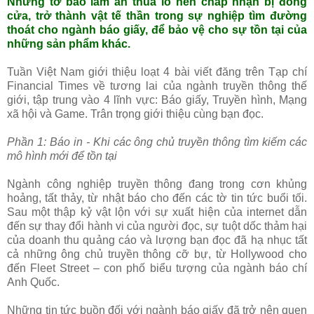
Những tờ báo làm ăn thua lỗ nên chấp nhận bị đóng
cửa, trở thành vật tế thần trong sự nghiệp tìm đường
thoát cho ngành báo giấy, để bảo vệ cho sự tồn tại của
những sản phẩm khác.
Tuần Việt Nam giới thiệu loạt 4 bài viết đăng trên Tạp chí
Financial Times về tương lai của ngành truyền thông thế
giới, tập trung vào 4 lĩnh vực: Báo giấy, Truyền hình, Mạng
xã hội và Game. Trân trọng giới thiệu cùng bạn đọc.
Phần 1: Báo in - Khi các ông chủ truyền thông tìm kiếm các
mô hình mới để tồn tại
Ngành công nghiệp truyền thông đang trong cơn khủng
hoảng, tất thảy, từ nhật báo cho đến các tờ tin tức buổi tối.
Sau một thập kỷ vật lộn với sự xuất hiện của internet dẫn
đến sự thay đổi hành vi của người đọc, sự tuột dốc thảm hại
của doanh thu quảng cáo và lượng bạn đọc đã hạ nhục tất
cả những ông chủ truyền thông cỡ bự, từ Hollywood cho
đến Fleet Street – con phố biểu tượng của ngành báo chí
Anh Quốc.
Những tin tức buồn đối với ngành báo giấy đã trở nên quen