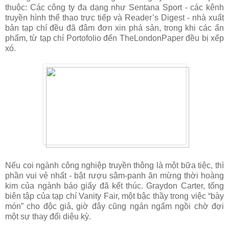
thuộc: Các công ty đa dạng như Sentana Sport - các kênh
truyền hình thể thao trực tiếp và Reader’s Digest - nhà xuất
bản tạp chí đều đã đâm đơn xin phá sản, trong khi các ấn
phẩm, từ tạp chí Portofolio đến TheLondonPaper đều bị xếp
xó.
Nếu coi ngành công nghiệp truyền thông là một bữa tiệc, thì
phần vui vẻ nhất - bật rượu sâm-panh ăn mừng thời hoàng
kim của ngành báo giấy đã kết thúc. Graydon Carter, tổng
biên tập của tạp chí Vanity Fair, một bậc thầy trong việc “bày
món” cho độc giả, giờ đây cũng ngán ngẩm ngồi chờ đợi
một sự thay đổi diệu kỳ.