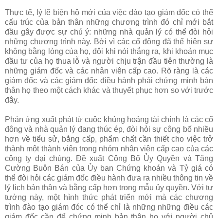
Thực tế, lý lẽ biện hộ mới của việc đào tạo giám đốc có thể
cấu trúc của bản thân những chương trình đó chỉ mới bắt
đầu gây được sự chú ý: những nhà quản lý có thể đòi hỏi
những chương trình này. Bởi vì các cổ đông đã thể hiện sự
không bằng lòng của họ, đôi khi nói thẳng ra, khi khoản mục
đầu tư của họ thua lỗ và người chịu trận đầu tiên thường là
những giám đốc và các nhân viên cấp cao. Rõ ràng là các
giám đốc và các giám đốc điều hành phải chứng minh bản
thân họ theo một cách khác và thuyết phục hơn so với trước
đây.
Phản ứng xuất phát từ cuộc khủng hoảng tài chính là các cổ
đông và nhà quản lý đang thúc ép, đòi hỏi sự công bố nhiều
hơn về tiểu sử, bằng cấp, phẩm chất cần thiết cho việc trở
thành một thành viên trong nhóm nhân viên cấp cao của các
công ty đại chúng. Đề xuất Công Bố Ủy Quyền và Tăng
Cường Buôn Bán của Ủy ban Chứng khoán và Tỷ giá có
thể đòi hỏi các giám đốc điều hành đưa ra nhiều thông tin về
lý lịch bản thân và bằng cấp hơn trong mẫu ủy quyền. Với tư
tưởng này, một hình thức phát triển mới mà các chương
trình đào tạo giám đóc có thể chỉ là những những điều các
giám đốc cần để chứng minh bản thân họ với người chủ